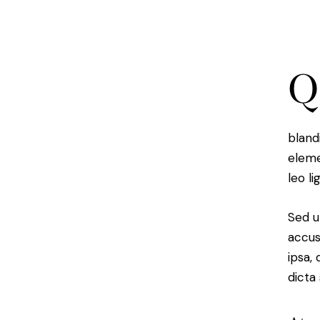
Q
bland
eleme
leo li
Sed u
accus
ipsa,
dicta