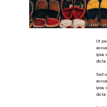
Ut pe
accus
ipsa,
dicta
Sed u
accus
ipsa,
dicta