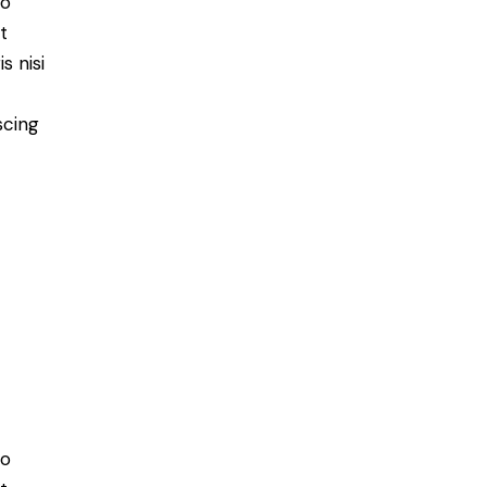
do
t
s nisi
scing
do