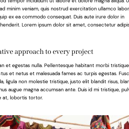
od tempor incididunt ut labore et dolore magna aliqua. U
ad minim veniam, quis nostrud exercitation ullamco labori
iquip ex ea commodo consequat. Duis aute irure dolor in
henderit. Lorem ipsum dolor sit amet, consectetur adipi
tive approach to every project
n et egestas nulla. Pellentesque habitant morbi tristiqu
tus et netus et malesuada fames ac turpis egestas. Fus
a, ligula non molestie tristique, justo elit blandit risus, bla
us augue magna accumsan ante. Duis id mi tristique, pul
 at, lobortis tortor.