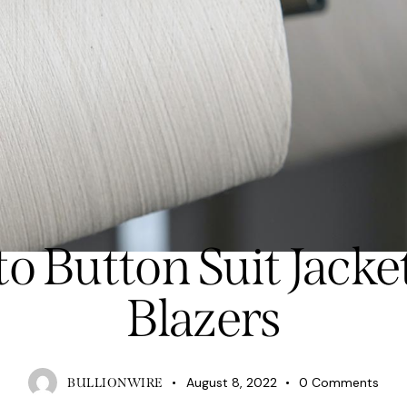
TRENDS
o Button Suit Jacke
Blazers
August 8, 2022
0
Comments
BULLIONWIRE