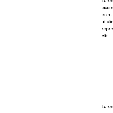
Lorem
eiusm
enim 
ut al
repre
elit.
Lorem