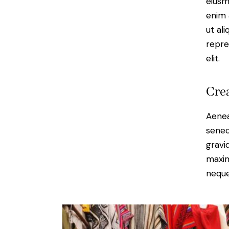
eiusm
enim 
ut al
repre
elit.
Crea
Aenea
senec
gravid
maxim
neque