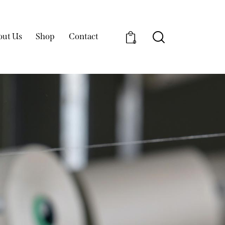
out Us
Shop
Contact
0