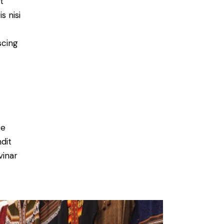
t
s nisi
scing
e
ce
ndit
vinar