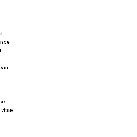
i
Fusce
t
nean
ue
 vitae