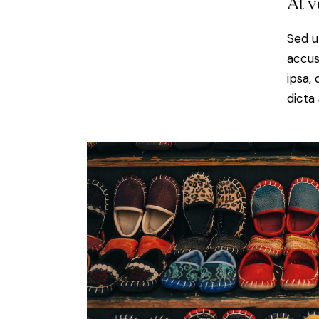
At v
Sed u
accus
ipsa,
dicta 