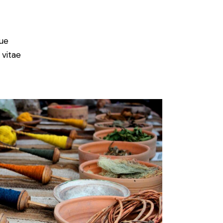
ue
 vitae