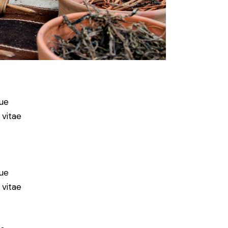
ue
 vitae
ue
 vitae