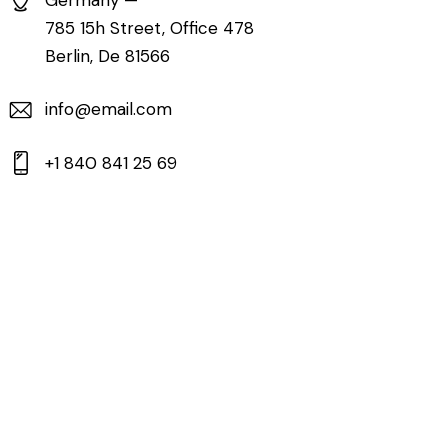
785 15h Street, Office 478
Berlin, De 81566
info@email.com
+1 840 841 25 69