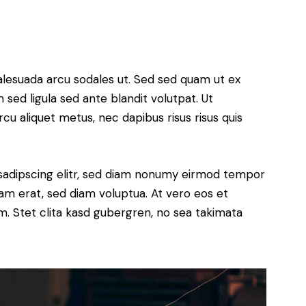
alesuada arcu sodales ut. Sed sed quam ut ex
ed ligula sed ante blandit volutpat. Ut
rcu aliquet metus, nec dapibus risus risus quis
sadipscing elitr, sed diam nonumy eirmod tempor
yam erat, sed diam voluptua. At vero eos et
. Stet clita kasd gubergren, no sea takimata