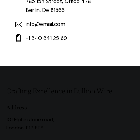
785 15h Street, Office 478
Berlin, De 81566
info@email.com
+1 840 841 25 69
Crafting Excellence in Bullion Wire
Address
101 Elphinstone road,
London, E17 5EY