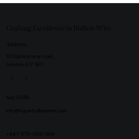
Crafting Excellence in Bullion Wire
Address
101 Elphinstone road,
London, E17 5EY
Say Hello
info@superbullionwire.com
+447-879-006-354