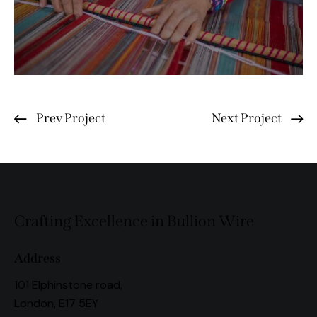
Prev Project
Next Project
Crafting Excellence in Bullion Wire
Address
101 Elphinstone road,
London, E17 5EY