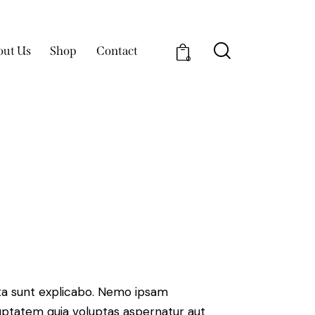
out Us
Shop
Contact
0
ta sunt explicabo. Nemo ipsam
uptatem quia voluptas aspernatur aut