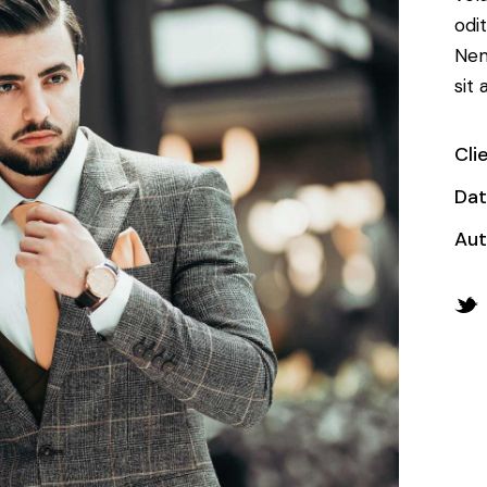
odit
Nem
sit 
Cli
Da
Aut