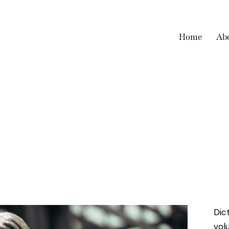
Home
Ab
Dic
vol