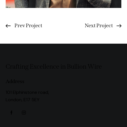
Prev Project
Next Project
Crafting Excellence in Bullion Wire
Address
101 Elphinstone road,
London, E17 5EY